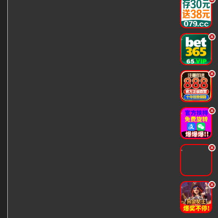
.
.
.
.
.
.