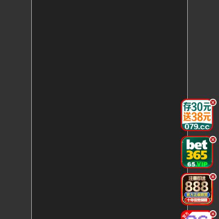
.
.
.
.